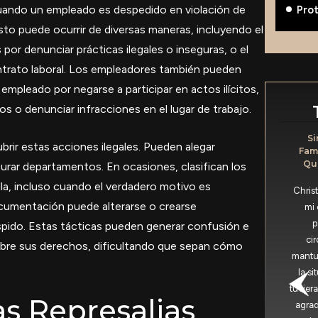
cuando un empleado es despedido en violación de
Pro
Esto puede ocurrir de diversas maneras, incluyendo el
 por denunciar prácticas ilegales o inseguras, o el
ntrato laboral. Los empleadores también pueden
n empleado por negarse a participar en actos ilícitos,
s o denunciar infracciones en el lugar de trabajo.
Como En Todos Los Casos, Llevó
Si
rir estas acciones ilegales. Pueden alegar
Tiempo, Pero Estoy Muy Contento
Fami
Con Cómo Salió Todo.
Qué
urar departamentos. En ocasiones, clasifican los
la, incluso cuando el verdadero motivo es
Llevaron mi caso y fueron muy francos y
Chris
documentación puede alterarse o crearse
serviciales. Como ocurre con todos los
mi 
casos, llevó tiempo, pero estoy muy
p
espido. Estas tácticas pueden generar confusión e
contento con el resultado. Los recomiendo.
cir
obre sus derechos, dificultando que sepan cómo
mantuv
la s
-Eric Chabez
tuviera
s Represalias
agrad