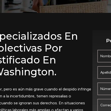
ecializados En
P
lectivas Por
tificado En
Washington.
r, pero es aún más grave cuando el despido infringe
 a la incertidumbre, temen represalias o
cuando se ignoran sus derechos. En situaciones
olíticas laborales más amplias o afectan a varios