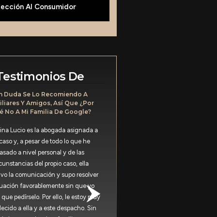
tección Al Consumidor
Testimonios De
n Duda Se Lo Recomiendo A
Gente Agradable; Encontrar
liares Y Amigos, Así Que ¿por
Más Allá Del Despido Improc
 No A Mi Familia De Google?
Si ellas son geniales
tina Lucio es la abogada asignada a
Gente agradable; encontraron c
caso y, a pesar de todo lo que he
allá del despido improcede
asado a nivel personal y de las
cunstancias del propio caso, ella
-Carlos Niktkolwiek
o la comunicación y supo resolver
ituación favorablemente sin que yo
 que pedírselo. Por ello, le estoy muy
ecido a ella y a este despacho. Sin