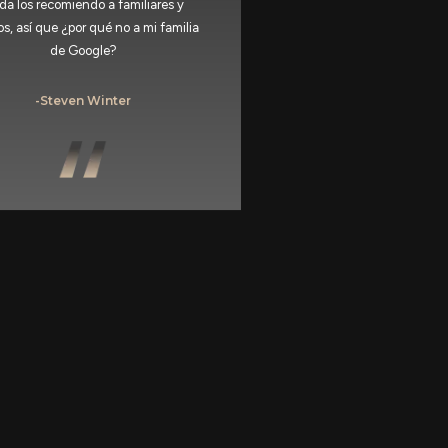
da los recomiendo a familiares y
s, así que ¿por qué no a mi familia
de Google?
-Steven Winter